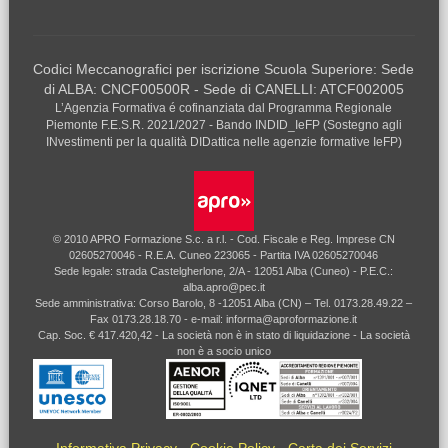
Codici Meccanografici per iscrizione Scuola Superiore: Sede
di ALBA: CNCF00500R - Sede di CANELLI: ATCF002005
L’Agenzia Formativa é cofinanziata dal Programma Regionale
Piemonte F.E.S.R. 2021/2027 - Bando INDID_IeFP (Sostegno agli
INvestimenti per la qualità DIDattica nelle agenzie formative IeFP)
© 2010 APRO Formazione S.c. a r.l. - Cod. Fiscale e Reg. Imprese CN
02605270046 - R.E.A. Cuneo 223065 - Partita IVA 02605270046
Sede legale: strada Castelgherlone, 2/A - 12051 Alba (Cuneo) - P.E.C.:
alba.apro@pec.it
Sede amministrativa: Corso Barolo, 8 -12051 Alba (CN) – Tel. 0173.28.49.22 –
Fax 0173.28.18.70 - e-mail: informa@aproformazione.it
Cap. Soc. € 417.420,42 - La società non è in stato di liquidazione - La società
non è a socio unico