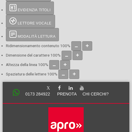
EVIDENZIA TITOLI
LETTORE VOCALE
MODALITÀ LETTURA
Ridimensionamento contenuto
100
%
Dimensione del carattere
100
%
Altezza della linea
100
%
Spaziatura delle lettere
100
%
0173 284922
PRENOTA
CHI CERCHI?