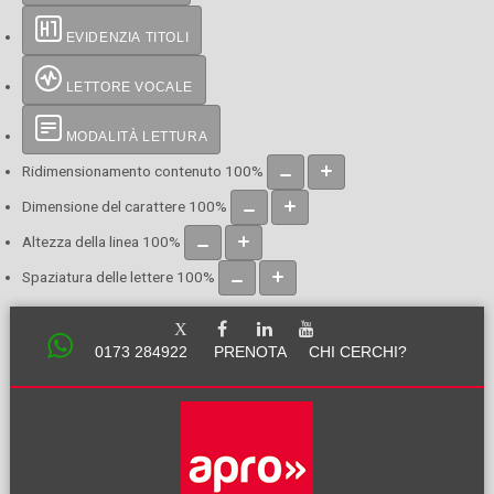
EVIDENZIA TITOLI
LETTORE VOCALE
MODALITÀ LETTURA
Ridimensionamento contenuto
100
%
Dimensione del carattere
100
%
Altezza della linea
100
%
Spaziatura delle lettere
100
%
0173 284922
PRENOTA
CHI CERCHI?