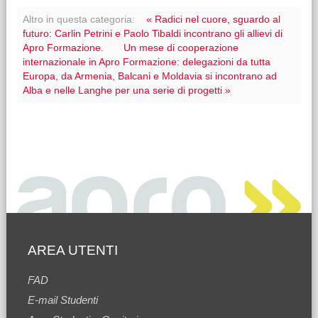
Altro in questa categoria:
« Radici nel cuore, sguardo al
futuro: Carlin Petrini e Paolo Tibaldi incontrano gli allievi di
Apro Formazione.
Un mese di cooperazione
internazionale in Apro Formazione: delegazioni da tutta
Europa, da Armenia, Balcani e Moldavia si incontrano ad
Alba e nelle Langhe per una serie di progetti »
AREA UTENTI
FAD
E-mail Studenti