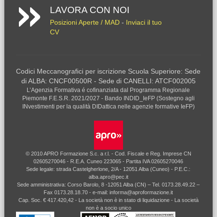
LAVORA CON NOI
Posizioni Aperte / MAD
-
Inviaci il tuo
CV
Codici Meccanografici per iscrizione Scuola Superiore: Sede
di ALBA: CNCF00500R - Sede di CANELLI: ATCF002005
L’Agenzia Formativa é cofinanziata dal Programma Regionale
Piemonte F.E.S.R. 2021/2027 - Bando INDID_IeFP (Sostegno agli
INvestimenti per la qualità DIDattica nelle agenzie formative IeFP)
© 2010 APRO Formazione S.c. a r.l. - Cod. Fiscale e Reg. Imprese CN
02605270046 - R.E.A. Cuneo 223065 - Partita IVA 02605270046
Sede legale: strada Castelgherlone, 2/A - 12051 Alba (Cuneo) - P.E.C.:
alba.apro@pec.it
Sede amministrativa: Corso Barolo, 8 -12051 Alba (CN) – Tel. 0173.28.49.22 –
Fax 0173.28.18.70 - e-mail: informa@aproformazione.it
Cap. Soc. € 417.420,42 - La società non è in stato di liquidazione - La società
non è a socio unico