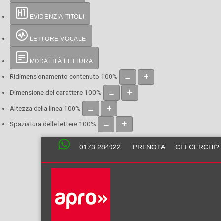
EVIDENZIA TITOLI
LETTORE VOCALE
MODALITÀ LETTURA
Ridimensionamento contenuto
100
%
Dimensione del carattere
100
%
Altezza della linea
100
%
Spaziatura delle lettere
100
%
0173 284922
PRENOTA
CHI CERCHI?