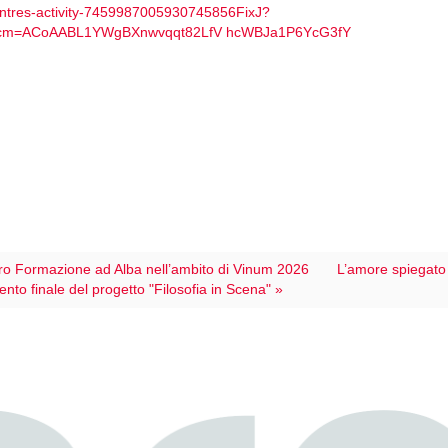
entres-activity-7459987005930745856
FixJ?
rcm=ACoAABL1YWgBXnwvqqt82LfV
hcWBJa1P6YcG3fY
pro Formazione ad Alba nell’ambito di Vinum 2026
L’amore spiegato 
vento finale del progetto "Filosofia in Scena" »